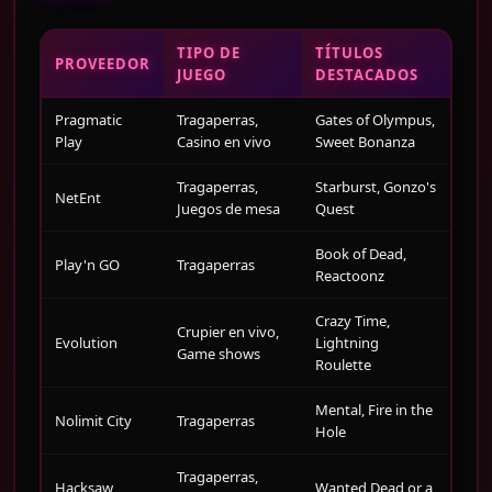
TIPO DE
TÍTULOS
PROVEEDOR
JUEGO
DESTACADOS
Pragmatic
Tragaperras,
Gates of Olympus,
Play
Casino en vivo
Sweet Bonanza
Tragaperras,
Starburst, Gonzo's
NetEnt
Juegos de mesa
Quest
Book of Dead,
Play'n GO
Tragaperras
Reactoonz
Crazy Time,
Crupier en vivo,
Evolution
Lightning
Game shows
Roulette
Mental, Fire in the
Nolimit City
Tragaperras
Hole
Tragaperras,
Hacksaw
Wanted Dead or a