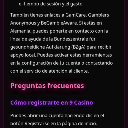
el tiempo de sesión y el gasto
También tienes enlaces a GamCare, Gamblers
Anonymous y BeGambleAware. Si estás en
Alemania, puedes ponerte en contacto con la
línea de ayuda de la Bundeszentrale für
gesundheitliche Aufklärung (BZgA) para recibir
apoyo local. Puedes activar estas herramientas
en la configuración de tu cuenta o contactando
con el servicio de atención al cliente.
Preguntas frecuentes
Cómo registrarte en 9 Casino
Puedes abrir una cuenta haciendo clic en el
botón Registrarse en la página de inicio.