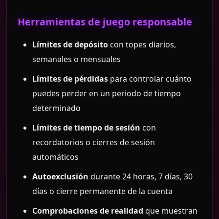
Herramientas de juego responsable
Límites de depósito
con topes diarios,
semanales o mensuales
Límites de pérdidas
para controlar cuánto
puedes perder en un periodo de tiempo
determinado
Límites de tiempo de sesión
con
recordatorios o cierres de sesión
automáticos
Autoexclusión
durante 24 horas, 7 días, 30
días o cierre permanente de la cuenta
Comprobaciones de realidad
que muestran