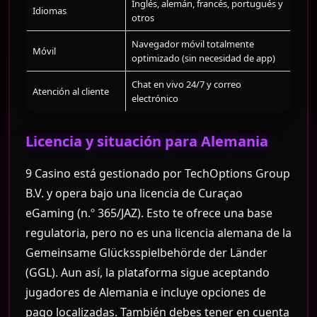
Inglés, alemán, francés, portugués y
Idiomas
otros
Navegador móvil totalmente
Móvil
optimizado (sin necesidad de app)
Chat en vivo 24/7 y correo
Atención al cliente
electrónico
Licencia y situación para Alemania
9 Casino está gestionado por TechOptions Group
B.V. y opera bajo una licencia de Curaçao
eGaming (n.º 365/JAZ). Esto te ofrece una base
regulatoria, pero no es una licencia alemana de la
Gemeinsame Glücksspielbehörde der Länder
(GGL). Aun así, la plataforma sigue aceptando
jugadores de Alemania e incluye opciones de
pago localizadas. También debes tener en cuenta