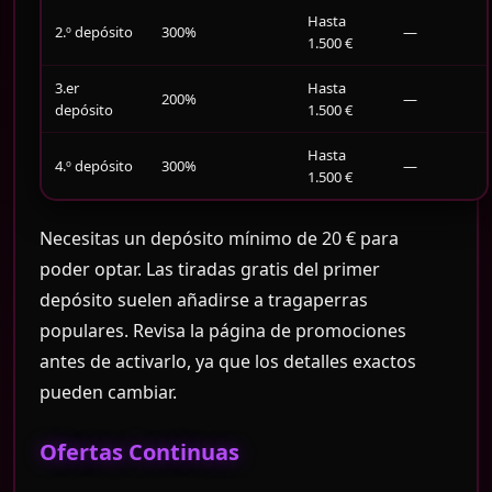
Hasta
2.º depósito
300%
—
1.500 €
3.er
Hasta
200%
—
depósito
1.500 €
Hasta
4.º depósito
300%
—
1.500 €
Necesitas un depósito mínimo de 20 € para
poder optar. Las tiradas gratis del primer
depósito suelen añadirse a tragaperras
populares. Revisa la página de promociones
antes de activarlo, ya que los detalles exactos
pueden cambiar.
Ofertas Continuas