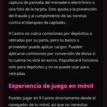
captura de pantalla del monedero electrónico o
una foto de la tarjeta. Esto ayuda a la prevención
del fraude y al cumplimiento de las normas
contra el blanqueo de capitales.
9 Casino no cobra comisiones por depósitos o
retiradas por su parte, pero tu banco o
proveedor puede aplicar cargos. Pueden
aplicarse comisiones por conversión de divisa si
tu cuenta no está en euros. Paysafecard funciona
solo para depósitos y no se puede usar para
retiradas.
Experiencia de juego en móvil
Puedes jugar en 9 Casino directamente desde el
navegador de tu móvil, así que no necesitas