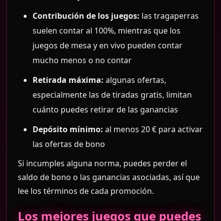
Contribución de los juegos:
las tragaperras
suelen contar al 100%, mientras que los
juegos de mesa y en vivo pueden contar
mucho menos o no contar
Retirada máxima:
algunas ofertas,
especialmente las de tiradas gratis, limitan
cuánto puedes retirar de las ganancias
Depósito mínimo:
al menos 20 € para activar
las ofertas de bono
Si incumples alguna norma, puedes perder el
saldo de bono o las ganancias asociadas, así que
lee los términos de cada promoción.
Los mejores juegos que puedes