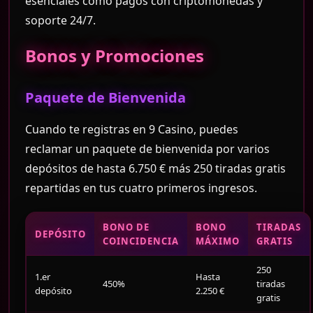
esenciales como pagos con criptomonedas y
soporte 24/7.
Bonos y Promociones
Paquete de Bienvenida
Cuando te registras en 9 Casino, puedes
reclamar un paquete de bienvenida por varios
depósitos de hasta 6.750 € más 250 tiradas gratis
repartidas en tus cuatro primeros ingresos.
BONO DE
BONO
TIRADAS
DEPÓSITO
COINCIDENCIA
MÁXIMO
GRATIS
250
1.er
Hasta
450%
tiradas
depósito
2.250 €
gratis