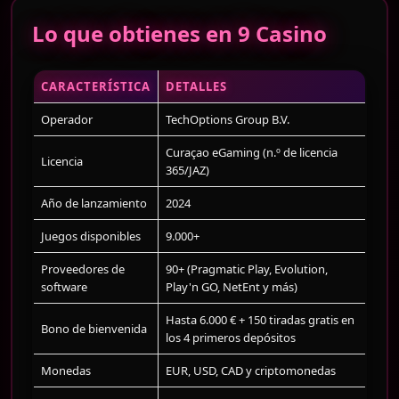
Lo que obtienes en 9 Casino
CARACTERÍSTICA
DETALLES
Operador
TechOptions Group B.V.
Curaçao eGaming (n.º de licencia
Licencia
365/JAZ)
Año de lanzamiento
2024
Juegos disponibles
9.000+
Proveedores de
90+ (Pragmatic Play, Evolution,
software
Play'n GO, NetEnt y más)
Hasta 6.000 € + 150 tiradas gratis en
Bono de bienvenida
los 4 primeros depósitos
Monedas
EUR, USD, CAD y criptomonedas