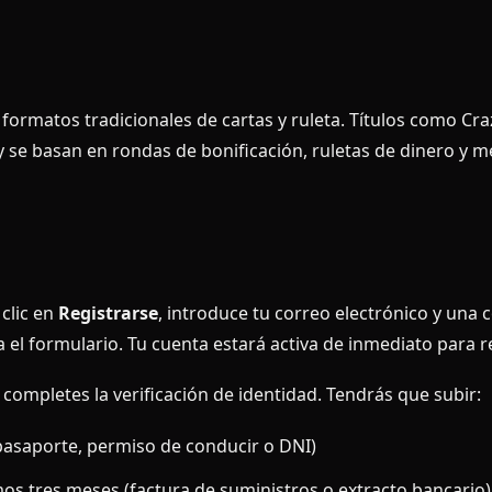
s formatos tradicionales de cartas y ruleta. Títulos como 
se basan en rondas de bonificación, ruletas de dinero y 
clic en
Registrarse
, introduce tu correo electrónico y una
el formulario. Tu cuenta estará activa de inmediato para re
completes la verificación de identidad. Tendrás que subir:
pasaporte, permiso de conducir o DNI)
imos tres meses (factura de suministros o extracto bancario)