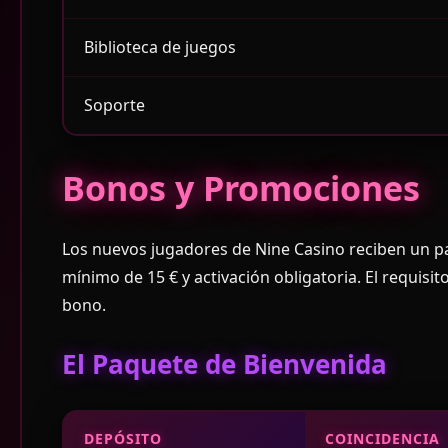
Biblioteca de juegos
Soporte
Bonos y Promociones
Los nuevos jugadores de Nine Casino reciben un pa
mínimo de 15 € y activación obligatoria. El requis
bono.
El Paquete de Bienvenida
DEPÓSITO
COINCIDENCIA