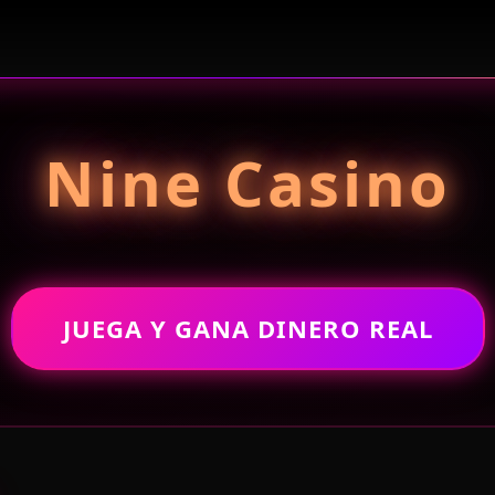
Nine Casino
JUEGA Y GANA DINERO REAL