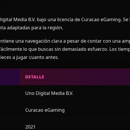
gital Media B.V. bajo una licencia de Curacao eGaming. Se 
enta adaptadas para la región.
mantiene una navegación clara a pesar de contar con una ampl
r fácilmente lo que buscas sin demasiado esfuerzo. Los tie
eces a jugar cuanto antes.
DETALLE
Uno Digital Media B.V.
Curacao eGaming
2021