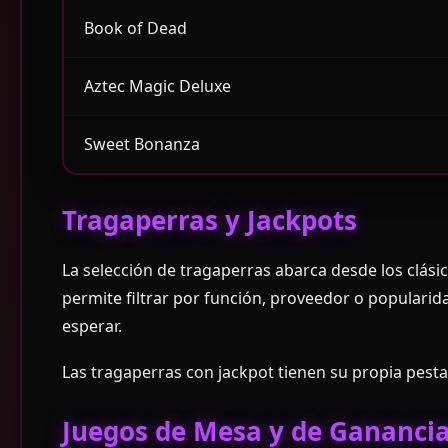
Book of Dead
Aztec Magic Deluxe
Sweet Bonanza
Tragaperras y Jackpots
La selección de tragaperras abarca desde los clásic
permite filtrar por función, proveedor o popularid
esperar.
Las tragaperras con jackpot tienen su propia pesta
Juegos de Mesa y de Gananci