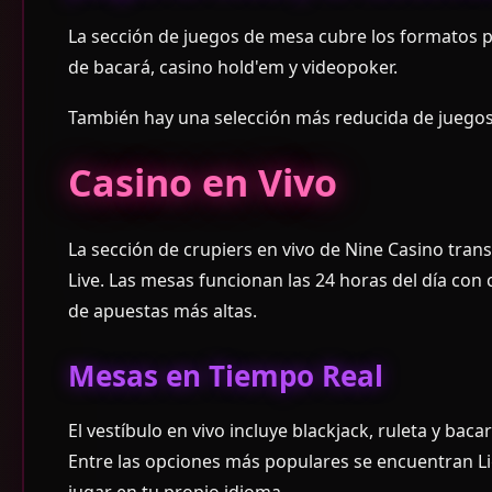
La sección de juegos de mesa cubre los formatos pr
de bacará, casino hold'em y videopoker.
También hay una selección más reducida de juegos 
Casino en Vivo
La sección de crupiers en vivo de Nine Casino tra
Live. Las mesas funcionan las 24 horas del día con
de apuestas más altas.
Mesas en Tiempo Real
El vestíbulo en vivo incluye blackjack, ruleta y b
Entre las opciones más populares se encuentran Li