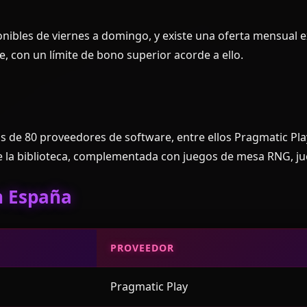
nibles de viernes a domingo, y existe una oferta mensual e
 con un límite de bono superior acorde a ello.
 de 80 proveedores de software, entre ellos Pragmatic Pla
e la biblioteca, complementada con juegos de mesa RNG, jue
n España
PROVEEDOR
Pragmatic Play