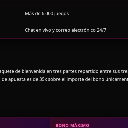
Más de 6.000 juegos
Chat en vivo y correo electrónico 24/7
quete de bienvenida en tres partes repartido entre sus tr
ito de apuesta es de 35x sobre el importe del bono únicamen
BONO MÁXIMO