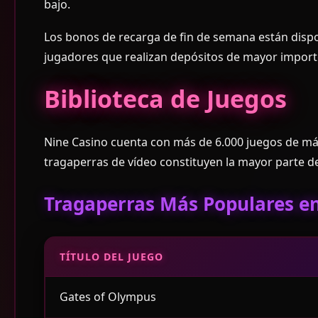
bajo.
Los bonos de recarga de fin de semana están dispo
jugadores que realizan depósitos de mayor importe,
Biblioteca de Juegos
Nine Casino cuenta con más de 6.000 juegos de más
tragaperras de vídeo constituyen la mayor parte d
Tragaperras Más Populares e
TÍTULO DEL JUEGO
Gates of Olympus