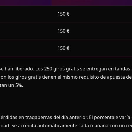
150 €
150 €
150 €
se han liberado. Los 250 giros gratis se entregan en tandas 
on los giros gratis tienen el mismo requisito de apuesta de
rtan un 5%.
érdidas en tragaperras del día anterior. El porcentaje varí
idad. Se acredita automáticamente cada mañana con un requ