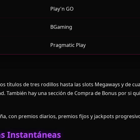
Play'n GO
BGaming
Pragmatic Play
os títulos de tres rodillos hasta las slots Megaways y de cu
ad. También hay una sección de Compra de Bonus por si quie
ña, con premios diarios, premios fijos y jackpots progresiv
as Instantáneas